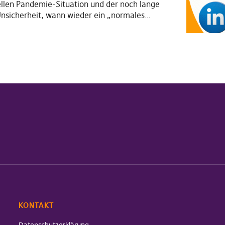
llen Pandemie-Situation und der noch lange
nsicherheit, wann wieder ein „normales…
KONTAKT