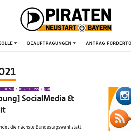
KOLLE
BEAUFTRAGUNGEN
ANTRAG FÖRDERT
021
REIBUNG
BESCHLUSS
JOB
bung] SocialMedia &
it
ndet die nächste Bundestagswahl statt.