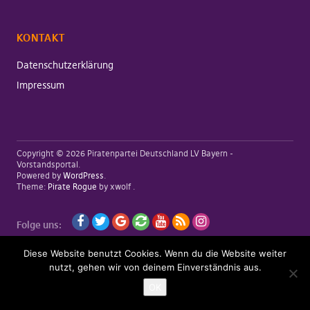
KONTAKT
Datenschutzerklärung
Impressum
Copyright © 2026 Piratenpartei Deutschland LV Bayern -
Vorstandsportal
Powered by
WordPress
Theme:
Pirate Rogue
by xwolf
Folge uns:
Facebook
Twitter
Google+
Flattr
Youtube
RSS
Instagramm
Diese Website benutzt Cookies. Wenn du die Website weiter
nutzt, gehen wir von deinem Einverständnis aus.
OK