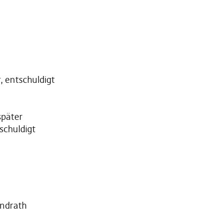
, entschuldigt
später
schuldigt
andrath