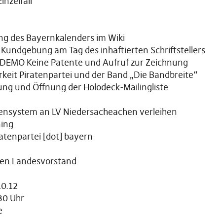
inzelfall
ung des Bayernkalenders im Wiki
undgebung am Tag des inhaftierten Schriftstellers
 DEMO Keine Patente und Aufruf zur Zeichnung
keit Piratenpartei und der Band „Die Bandbreite“
g und Öffnung der Holodeck-Mailingliste
nsystem an LV Niedersacheachen verleihen
ning
atenpartei [dot] bayern
den Landesvorstand
10.12
30 Uhr
e