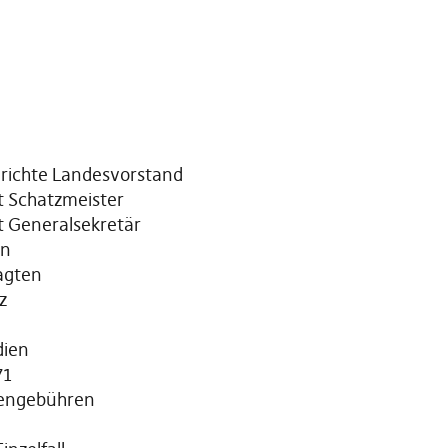
erichte Landesvorstand
t Schatzmeister
t Generalsekretär
en
agten
z
dien
71
iengebühren