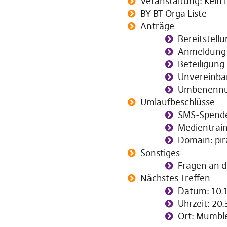
Veranstaltung: Kein E
BY BT Orga Liste
Anträge
Bereitstell
Anmeldung K
Beteiligung
Unvereinbar
Umbenennun
Umlaufbeschlüsse
SMS-Spende
Medientrai
Domain: pir
Sonstiges
Fragen an 
Nächstes Treffen
Datum: 10.
Uhrzeit: 20.
Ort: Mumbl